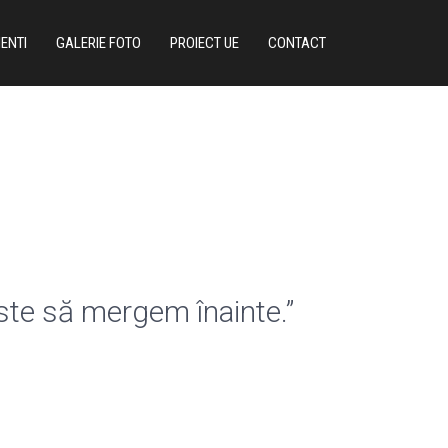
IENTI
GALERIE FOTO
PROIECT UE
CONTACT
este să mergem înainte.”