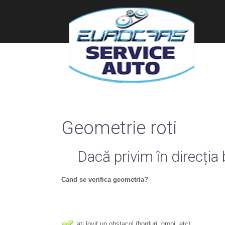
Geometrie roti
Dacă privim în direcția
Cand se verifica geometria?
ati lovit un obstacol (borduri, gropi, etc)