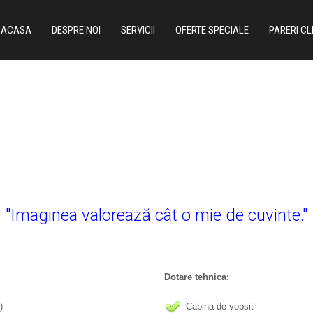
ACASA
DESPRE NOI
SERVICII
OFERTE SPECIALE
PARERI CL
"Imaginea valorează cât o mie de cuvinte."
Dotare tehnica:
)
Cabina de vopsit