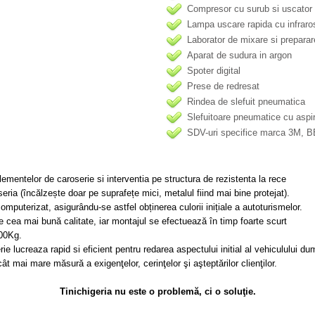
Compresor cu surub si uscator a
Lampa uscare rapida cu infraro
Laborator de mixare si preparar
Aparat de sudura in argon
Spoter digital
Prese de redresat
Rindea de slefuit pneumatica
Slefuitoare pneumatice cu aspi
SDV-uri specifice marca 3M
lementelor de caroserie si interventia pe structura de rezistenta la rece
eria (încălzește doar pe suprafețe mici, metalul fiind mai bine protejat).
puterizat, asigurându-se astfel obținerea culorii inițiale a autoturismelor.
e cea mai bună calitate, iar montajul se efectuează în timp foarte scurt
500Kg.
higerie lucreaza rapid si eficient pentru redarea aspectului initial al vehiculului 
 cât mai mare măsură a exigenţelor, cerinţelor şi aşteptărilor clienţilor.
Tinichigeria nu este o problemă, ci o soluţie.