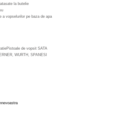
tasate la butelie
su
e a vopselurilor pe baza de apa
ratiePistoale de vopsit SATA
, BERNER, WURTH, SPANESI
dumnevoastra