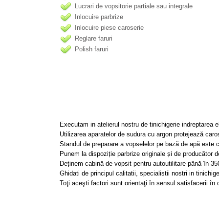
Lucrari de vopsitorie partiale sau integrale
Inlocuire parbrize
Inlocuire piese caroserie
Reglare faruri
Polish faruri
Executam in atelierul nostru de tinichigerie indreptarea e
Utilizarea aparatelor de sudura cu argon protejează caros
Standul de preparare a vopselelor pe bază de apă este com
Punem la dispoziție parbrize originale și de producător d
Deținem cabină de vopsit pentru autoutilitare până în 3
Ghidati de principul calitatii, specialistii nostri in tinic
Toţi aceşti factori sunt orientaţi în sensul satisfacerii în